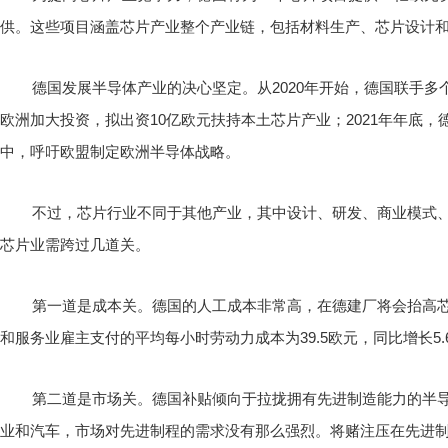
供。这些项目涵盖芯片产业整个产业链，包括材料生产、芯片设计
德国发展半导体产业的决心坚定。从2020年开始，德国联手多
欧洲加大投资，拟出资10亿欧元扶持本土芯片产业；2021年年底，
中，呼吁欧盟制定欧洲半导体战略。
不过，芯片行业不同于其他产业，其中设计、研发、商业模式
芯片业需跨过几道关。
第一道是成本关。德国的人工成本非常高，在德建厂将会抬高芯
和服务业雇主支付的平均每小时劳动力成本为39.5欧元，同比增长5
第二道是市场关。德国补贴倾向于拉拢拥有先进制造能力的半
业和汽车，市场对先进制程的需求没有那么强烈。将赌注压在先进