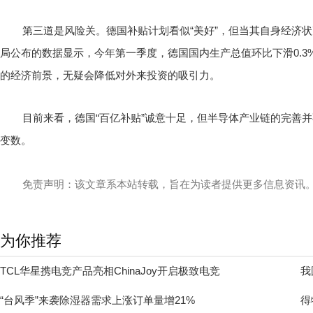
第三道是风险关。德国补贴计划看似“美好”，但当其自身经济状
局公布的数据显示，今年第一季度，德国国内生产总值环比下滑0.3
的经济前景，无疑会降低对外来投资的吸引力。
目前来看，德国“百亿补贴”诚意十足，但半导体产业链的完善
变数。
免责声明：该文章系本站转载，旨在为读者提供更多信息资讯
为你推荐
TCL华星携电竞产品亮相ChinaJoy开启极致电竞
我
“台风季”来袭除湿器需求上涨订单量增21%
得