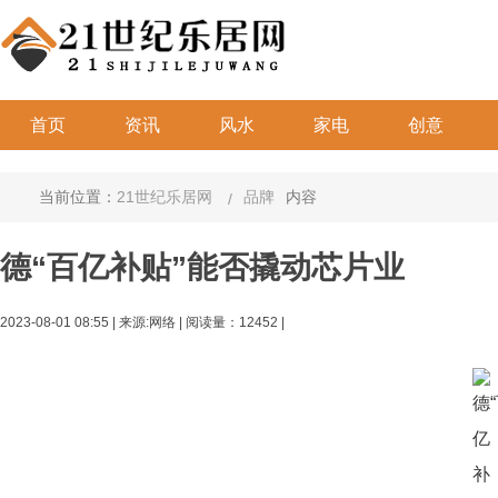
首页
资讯
风水
家电
创意
当前位置：
21世纪乐居网
品牌
内容
德“百亿补贴”能否撬动芯片业
2023-08-01 08:55
|
来源:网络 | 阅读量：12452 |