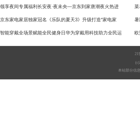
领享夜间专属福利长安夜·夜未央—京东到家唐潮夜火热进
菜
京东家电家居独家冠名《乐队的夏天3》升级打造“家电家
暑
智能穿戴全场景赋能全民健身日华为穿戴用科技助力全民运
欧
2
(c)
本站部分信