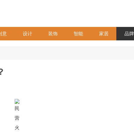
创意
设计
装饰
智能
家居
品牌
？